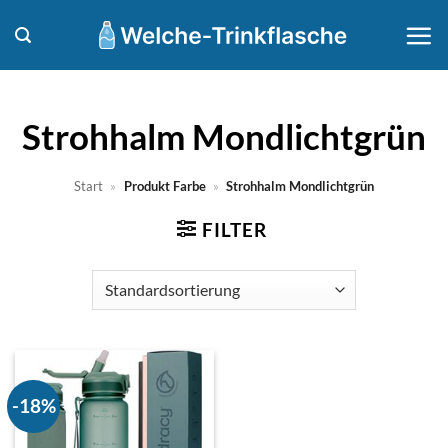
Zum
Inhalt
springen
‎Strohhalm Mondlichtgrün
Start
»
Produkt Farbe
»
‎Strohhalm Mondlichtgrün
FILTER
-18%