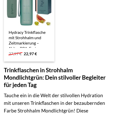
Hydracy Trinkflasche
mit Strohhalm und
Zeitmarkierung –
1Liter BPA-Frei
Ursprünglicher
Aktueller
27,97
€
22,97
€
Auslaufsicher
Preis
Preis
Sportflasche –
war:
ist:
Kondenswasserfrei
27,97 €
22,97 €.
Trinkflaschen in Strohhalm
Wasserflasche – Ideal
für…
Mondlichtgrün: Dein stilvoller Begleiter
für jeden Tag
Tauche ein in die Welt der stilvollen Hydration
mit unseren Trinkflaschen in der bezaubernden
Farbe Strohhalm Mondlichtgrün! Diese