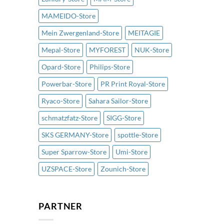
MAMEIDO-Store
Mein Zwergenland-Store
MEITAGIE
Mepal-Store
MYFOREST
NUK-Store
Opard-Store
Philips-Store
Powerbar-Store
PR Print Royal-Store
Ryaco-Store
Sahara Sailor-Store
schmatzfatz-Store
SIGG-Store
SKS GERMANY-Store
spottle-Store
Super Sparrow-Store
Umi-Store
UZSPACE-Store
Zounich-Store
PARTNER