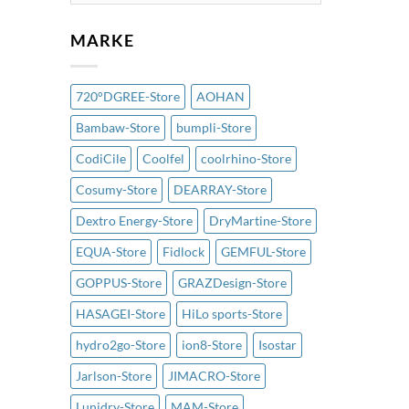
MARKE
720°DGREE-Store
AOHAN
Bambaw-Store
bumpli-Store
CodiCile
Coolfel
coolrhino-Store
Cosumy-Store
DEARRAY-Store
Dextro Energy-Store
DryMartine-Store
EQUA-Store
Fidlock
GEMFUL-Store
GOPPUS-Store
GRAZDesign-Store
HASAGEI-Store
HiLo sports-Store
hydro2go-Store
ion8-Store
Isostar
Jarlson-Store
JIMACRO-Store
Lunidry-Store
MAM-Store