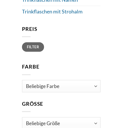
Trinkflaschen mit Strohalm
PREIS
Min.
Max.
FILTER
Preis
Preis
FARBE
GRÖSSE