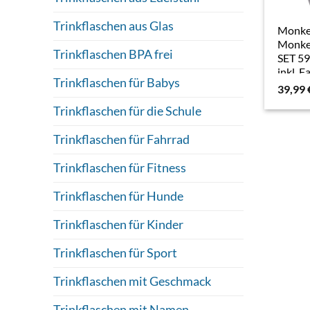
Trinkflaschen aus Glas
Monke
Monke
Trinkflaschen BPA frei
SET 59
inkl. 
Trinkflaschen für Babys
Fahrr
39,99
(magne
Trinkflaschen für die Schule
Tropf-
Auslau
Trinkflaschen für Fahrrad
Trinkflaschen für Fitness
Trinkflaschen für Hunde
Trinkflaschen für Kinder
Trinkflaschen für Sport
Trinkflaschen mit Geschmack
Trinkflaschen mit Namen