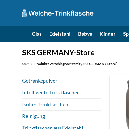
Zum
Inhalt
springen
Glas
Edelstahl
Babys
Kinder
Sp
SKS GERMANY-Store
Start
»
Produkte verschlagwortet mit „SKS GERMANY-Store“
Getränkepulver
Intelligente Trinkflaschen
Isolier-Trinkflaschen
Reinigung
Trinkflaschen aus Edelstahl