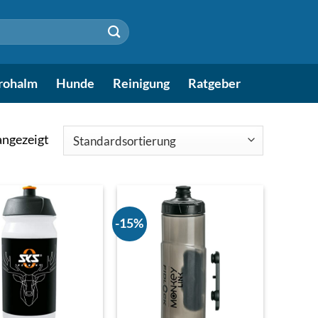
rohalm
Hunde
Reinigung
Ratgeber
angezeigt
-15%