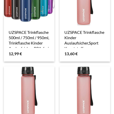
UZSPACE Trinkflasche
UZSPACE Trinkflasche
500ml / 750ml / 950ml,
Kinder
Trinkflasche Kinder
Auslaufsicher,Sport
Auslaufsicher, BPA-frei
Kunststoff
12,99
€
13,60
€
& Tritan Wasserflasche
Trinkflasche
für fahrrad,
1l,800ml,500ml, Tritan
fitness,Outdoor
& BPA-frei
Sportflasche
Kohlensäure Geeignet