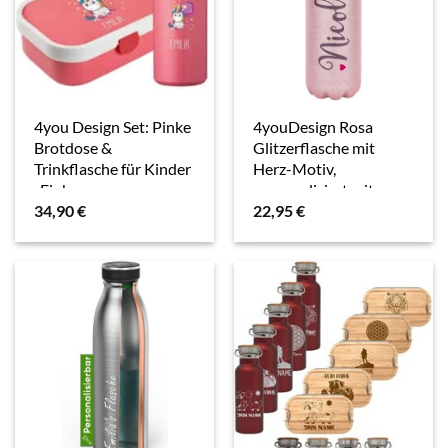
4you Design Set: Pinke
4youDesign Rosa
Brotdose &
Glitzerflasche mit
Trinkflasche für Kinder
Herz-Motiv,
-Einhorn-
personalisiert mit
34,90
€
22,95
€
personalisiert mit
Namen I Edelstahl-
Namen – inkl. Bento
Trinkflasche [0,5 ml],
Box, Gabel & Pop-Up
warme & kalte
Flasche,…
Getränke