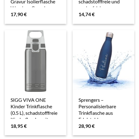
Gravur Isolierflasche
schadstofffreie und
Wandern Camping
auslaufsichere
17,90
€
14,74
€
Outdoor graviert
Trinkflasche, leichte
(blau)
Trinkflasche aus
Polypropylen
SIGG VIVA ONE
Sprengers –
Kinder Trinkflasche
Personalisierbare
(0.5 L), schadstofffreie
Trinkflasche aus
Kinderflasche mit
Edelstahl –
18,95
€
28,90
€
auslaufsicherem
auslaufsichere &
Deckel, einhändig
thermoisolierte
bedienbare
Wasserflasche hält