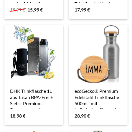
auslaufsicher &
Trinkflasche Kinder
Ursprünglicher
Aktueller
19,99
€
15,99
€
17,99
€
Kohlensäure geeignet
Auslaufsicher,
Preis
Preis
– BPA-Freie
Motivierende
war:
ist:
Kindertrinkflasche mit
Wasserflasche mit
19,99 €
15,99 €.
Fruchteinsatz –
Zeitmarkierung Bpa
Perfekt…
Frei Tritan…
DHK Trinkflasche 1L
ecoGecko® Premium
aus Tritan BPA-Frei +
Edelstahl Trinkflasche
Sieb + Premium
500ml | mit
Tragetasche mit
indivdueller Gravur |
18,98
€
28,90
€
verstellbarer
personalisiert |
Halterung &
auslaufsicher
Zeitmarkierung |
(Kohlensäure geeignet)