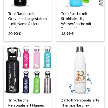
Trinkflasche mit
Trinkflasche mit
Gravur selbst gestalten
Strohhalm 1L,
– mit Name & Herz
Wasserflasche mit
Symbol gravieren –
Zeitmarkierungen,
20,90
€
13,99
€
Glasflasche,
Wasserflasche Frei
Wasserflasche BPA-
BPA, 1 klick Öffnen in ​
frei, Camping, Schule,
Water Bottle,
Sport I…
Sportflasche,…
Trinkflasche
Zarto® Personalisierte
Personalisiert Namen
Thermosflasche-