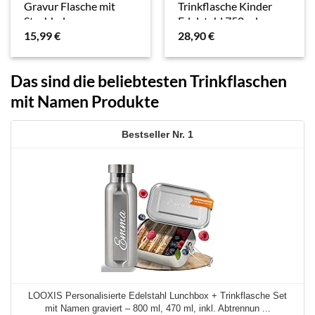
Gravur Flasche mit
Trinkflasche Kinder
Strohhalm
Edelstahl 750 ml
15,99
€
28,90
€
Personalisierte
personalisiert mit
Thermosflasche
Namen – Isolierflasche
Personalisierte
Wasserflasche –
Das sind die beliebtesten Trinkflaschen
Geschenke fuer Kinder
Geschenke für…
Maedchen Junge…
mit Namen Produkte
1
LOOXIS Personalisierte Edelstahl Lunchbox + Trinkflasche Set
mit Namen graviert – 800 ml, 470 ml, inkl. Abtrennun ...