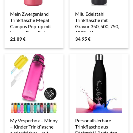
Mein Zwergenland
Milu Edelstahl
Trinkflasche Mepal
Trinkflasche mit
Campus Pop-up mit
Gravur 350, 500, 750,
Namen Rose, Einhorn
1000ml |
21,89
€
34,95
€
Cutie
Geschenkidee
personalisiertes
Geschenk mit Namen
Weihnachten für
Männer Frauen
Mama…
My Vesperbox – Minny
Personalisierbare
– Kinder Trinkflasche
Trinkflasche aus
auslaufsicher – mit
Edelstahl | Perfekter