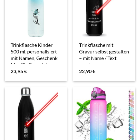
Trinkflasche Kinder
Trinkflasche mit
500 ml, personalisiert
Gravur selbst gestalten
mit Namen, Geschenk
– mit Name / Text
Idee für Geburtstag
gravieren –
23,95
€
22,90
€
Weihnachten,
Glasflasche,
Thermosflasche
Wasserflasche BPA-
Auslaufsicher
frei, Camping, Schule,
Schmetterling,…
Sport I…