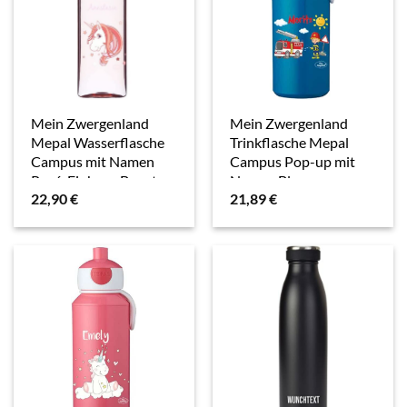
Mein Zwergenland
Mein Zwergenland
Mepal Wasserflasche
Trinkflasche Mepal
Campus mit Namen
Campus Pop-up mit
Rosé, Einhorn Beauty
Namen Blau,
22,90
€
21,89
€
Feuerwehr