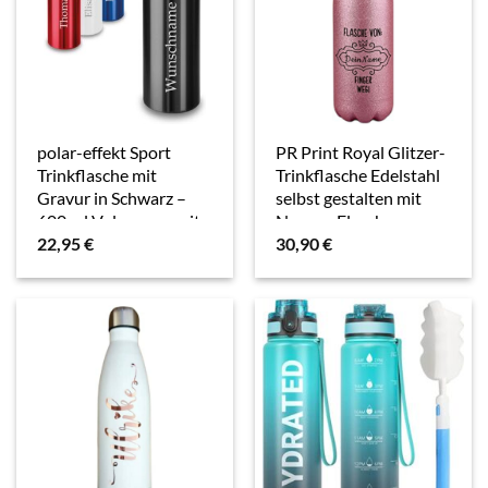
polar-effekt Sport
PR Print Royal Glitzer-
Trinkflasche mit
Trinkflasche Edelstahl
Gravur in Schwarz –
selbst gestalten mit
600 ml Volumen – mit
Name – Flasche von –
22,95
€
30,90
€
Namensgravur –
Thermosflasche,
Flasche aus Aluminium
Wasserflasche BPA-
– wiederverwendbar
frei, Geschenk
und…
Freundin,…