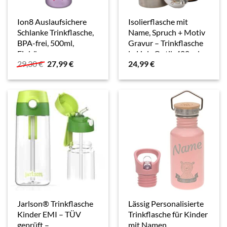
Ion8 Auslaufsichere
Isolierflasche mit
Schlanke Trinkflasche,
Name, Spruch + Motiv
BPA-frei, 500ml,
Gravur – Trinkflasche
Einhörner,
in Holz Optik 400 ml,
Ursprünglicher
Aktueller
29,30
€
27,99
€
24,99
€
i8500FPPUNIC
Thermosflasche für
Preis
Preis
Kaffee oder Tee,
war:
ist:
personalisiertes
29,30 €
27,99 €.
Geschenk…
Jarlson® Trinkflasche
Lässig Personalisierte
Kinder EMI – TÜV
Trinkflasche für Kinder
geprüft –
mit Namen,