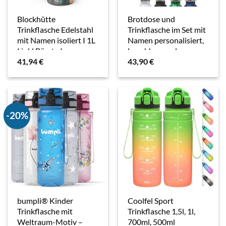
Blockhütte
Brotdose und
Trinkflasche Edelstahl
Trinkflasche im Set mit
mit Namen isoliert I 1L
Namen personalisiert,
I inkl Bürste I
Lunchbox und
41,94
€
43,90
€
Thermoskanne
Isolierflasche
personalisiert mit
personalisiertes
Gravur I Kohlensäure
Geschenk Set, Rot
geeignet &…
-20%
bumpli® Kinder
Coolfel Sport
Trinkflasche mit
Trinkflasche 1,5l, 1l,
Weltraum-Motiv –
700ml, 500ml