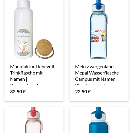
Manufaktur Liebevoll
Mein Zwergenland
Trinkflasche mit
Mepal Wasserflasche
Namen |
Campus mit Namen
Personalisiertes
Blau, Feuerwehr
32,90
€
22,90
€
Geschenk | 500 ml
Isolierflasche aus
Edelstahl mit
Bambusdeckel | mit
süßem Fuchs