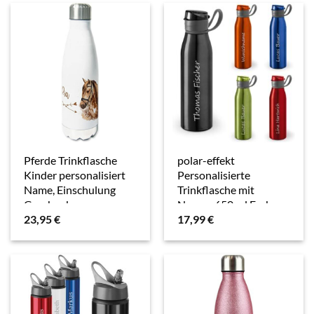
Pferde Trinkflasche
polar-effekt
Kinder personalisiert
Personalisierte
Name, Einschulung
Trinkflasche mit
Geschenk
Namen 650 ml Farbe
23,95
€
17,99
€
Geschenkideen für
schwarz –
Schulanfänger,
Auslaufsichere
Thermosflasche
Aluminium
Mädchen und Junge
Sportflasche
Edelstahl…
LASERGRAVUR –
Geschenk-Idee für…