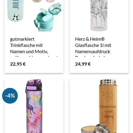
gutmarkiert
Herz & Heim®
Trinkflasche mit
Glasflasche 1l mit
Namen und Motiv,
Namensaufdruck
spülmaschinengeeignet
Bambusdeckel
22,95
€
24,99
€
und BPA-frei.
Verschluss Blumen und
(Dunkelblau)
Schmetterling
-4%