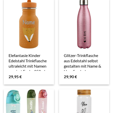
auslaufsicher
| inkl….
|modernes &…
Elefantasie Kinder
Glitzer-Trinkflasche
Edelstahl Trinkflasche
aus Edelstahl selbst
ultraleicht mit Namen
gestalten mit Name &
graviert Fuchs 350ml
Herz Symbol –
29,95
€
29,90
€
Thermosflasche
Glitzer, Wasserflasche
BPA-frei für Reise,
Schule und…