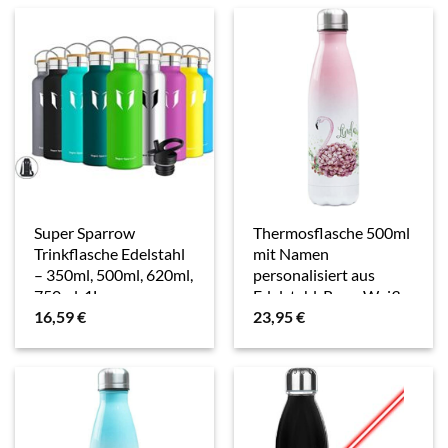
Sporttrinkflasche
Getränke bis zu 18
Stunden warm oder…
Super Sparrow
Thermosflasche 500ml
Trinkflasche Edelstahl
mit Namen
– 350ml, 500ml, 620ml,
personalisiert aus
750ml, 1L –
Edelstahl, Rosa-Weiß,
16,59
€
23,95
€
Auslaufsicher
Trinkflasche für
Thermoskanne, BPA-
Frauen, Mädchen
Frei Wasserflasche –
Motiv Schmetterling
Kohlensäure…
Mandala (Flamingo…