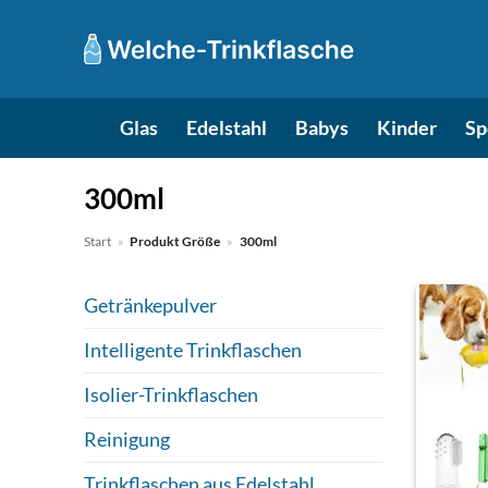
Zum
Inhalt
springen
Glas
Edelstahl
Babys
Kinder
Sp
‎300ml
Start
»
Produkt Größe
»
‎300ml
Getränkepulver
Intelligente Trinkflaschen
Isolier-Trinkflaschen
Reinigung
Trinkflaschen aus Edelstahl