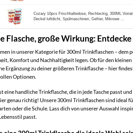
Cozary 10pcs Frischhaltedose, Rechteckig, 300ML Vorra
Deckel luftdicht, Spülmaschinen, Gefrier, Mikrowe ...
e Flasche, große Wirkung: Entdecke
en in unserer Kategorie für 300ml Trinkflaschen – dem per
keit, Komfort und Nachhaltigkeit legen. Ob für den kleine
he Ergänzung zu deiner größeren Trinkflasche – hier findes
vollen Optionen.
t eine handliche Trinkflasche, die in jede Tasche passt und
hier genau richtig! Unsere 300ml Trinkflaschen sind ideal f
rten oder die Schule. Lass dich von unserer Auswahl inspiri
ebensstil passt.