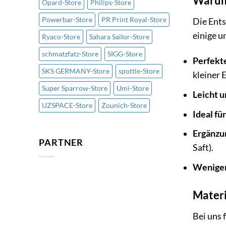
Warum 
Opard-Store
Philips-Store
Powerbar-Store
PR Print Royal-Store
Die Ents
einige u
Ryaco-Store
Sahara Sailor-Store
schmatzfatz-Store
SIGG-Store
Perfekt
SKS GERMANY-Store
spottle-Store
kleiner 
Super Sparrow-Store
Umi-Store
Leicht 
UZSPACE-Store
Zounich-Store
Ideal fü
Ergänzu
PARTNER
Saft).
Weniger
Materi
Bei uns 