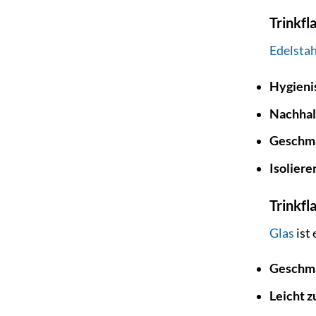
Trinkfl
Edelstah
Hygieni
Nachhal
Geschma
Isoliere
Trinkfl
Glas
ist 
Geschma
Leicht z