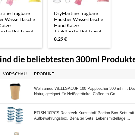
tine Tragbare
DryMartine Tragbare
er Wasserflasche
Haustier Wasserflasche
Katze
Hund Katze
lasche,Pet Travel
Trinkflasche,Pet Travel
Drink Flasche
Water Drink Flasche
8,29
€
, Gelb)
(300ml, Pink)
ind die beliebtesten ‎300ml Produkt
VORSCHAU
PRODUKT
Wellsamed WELLSACUP 100 Pappbecher 300 ml mit Decke
Natur, geeignet für Heißgetränke, Coffee to Go ...
EFISH 10PCS Rechteck Kunststoff Portion Box Sets mit
Aufbewahrungsbox, Behälter Sets, Lebensmittellage ...