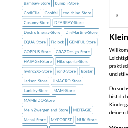
Bambaw-Store
bumpli-Store
CodiCile
Coolfel
coolrhino-Store
9
Cosumy-Store
DEARRAY-Store
Dextro Energy-Store
DryMartine-Store
Klein
EQUA-Store
Fidlock
GEMFUL-Store
Willkomm
GOPPUS-Store
GRAZDesign-Store
Leichtig
HASAGEI-Store
HiLo sports-Store
praktisc
hydro2go-Store
ion8-Store
Isostar
und stil
Jarlson-Store
JIMACRO-Store
Du suchs
Lunidry-Store
MAM-Store
bist du 
MAMEIDO-Store
Kinderga
Mein Zwergenland-Store
MEITAGIE
deinem L
Mepal-Store
MYFOREST
NUK-Store