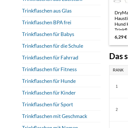
Trinkflaschen aus Glas
DryMar
Hausti
Trinkflaschen BPA frei
Hund 
Trinkf
Trinkflaschen für Babys
Water 
6,29
€
(300ml
Trinkflaschen für die Schule
Das s
Trinkflaschen für Fahrrad
Trinkflaschen für Fitness
RANK
Trinkflaschen für Hunde
1
Trinkflaschen für Kinder
Trinkflaschen für Sport
2
Trinkflaschen mit Geschmack
Trinkflaschen mit Namen