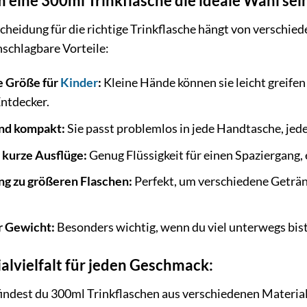
eine 300ml Trinkflasche die ideale Wahl sei
cheidung für die richtige Trinkflasche hängt von verschie
nschlagbare Vorteile:
e Größe für
Kinder
:
Kleine Hände können sie leicht greifen
Entdecker.
und kompakt:
Sie passt problemlos in jede Handtasche, jed
r kurze Ausflüge:
Genug Flüssigkeit für einen Spaziergang,
ng zu größeren Flaschen:
Perfekt, um verschiedene Geträn
 Gewicht:
Besonders wichtig, wenn du viel unterwegs bi
alvielfalt für jeden Geschmack:
findest du 300ml Trinkflaschen aus verschiedenen Materiali