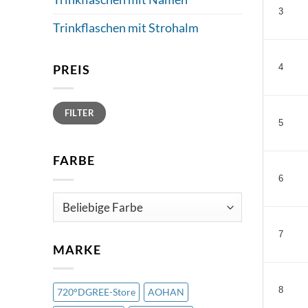
3
Trinkflaschen mit Strohalm
PREIS
4
Min.
Max.
FILTER
Preis
Preis
5
FARBE
6
7
MARKE
8
720°DGREE-Store
AOHAN