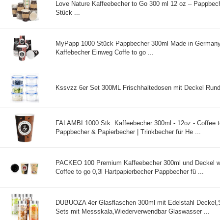
Love Nature Kaffeebecher to Go 300 ml 12 oz – Pappbec
Stück ...
MyPapp 1000 Stück Pappbecher 300ml Made in German
Kaffebecher Einweg Coffe to go ...
Kssvzz 6er Set 300ML Frischhaltedosen mit Deckel Rund L
FALAMBI 1000 Stk. Kaffeebecher 300ml - 12oz - Coffee t
Pappbecher & Papierbecher | Trinkbecher für He ...
PACKEO 100 Premium Kaffeebecher 300ml und Deckel w
Coffee to go 0,3l Hartpapierbecher Pappbecher fü ...
DUBUOZA 4er Glasflaschen 300ml mit Edelstahl Deckel,
Sets mit Messskala,Wiederverwendbar Glaswasser ...