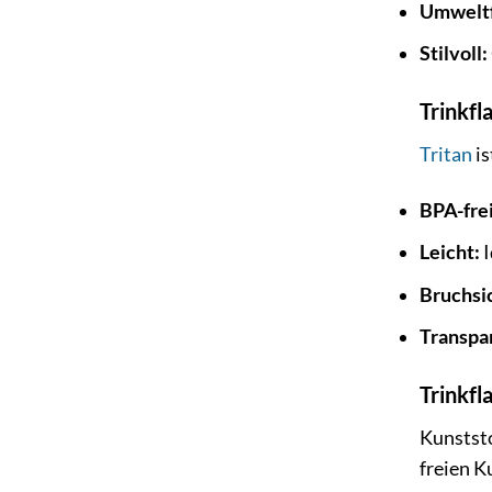
Umweltf
Stilvoll:
Trinkfl
Tritan
is
BPA-frei
Leicht:
I
Bruchsi
Transpa
Trinkfl
Kunststo
freien K