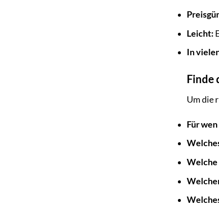
Preisgün
Leicht:
E
In viele
Finde 
Um die r
Für wen 
Welches
Welche E
Welchen
Welches