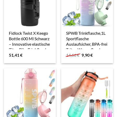
Fidlock Twist X Keego
SPWB Trinkflasche,1L
Bottle 600 Ml Schwarz
Sportflasche
– Innovative elastische
Auslaufsicher, BPA-frei
Titan Bike Trinkflasche,
Tritan Wasserflasche
Ursprünglicher
Aktueller
51,41
€
14,66
€
9,90
€
600ml, Größe 600 ml –
mit Filter und
Preis
Preis
Farbe
Zeitmarkierung,
war:
ist:
Kohlensäure Geeignet
14,66 €
9,90 €.
für Fahrrad,…