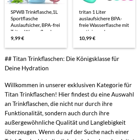
SPWB Trinkflasche,1L
tritan 1 Liter
Sportflasche
auslaufsichere BPA-
Auslaufsicher, BPA-frei
freie Wasserflasche mit
Tritan Wasserflasche
motivierender
9,99
€
10,99
€
mit Filter und
Zeitmarkierung und
Zeitmarkierung,
Strohhalm, damit Sie
Kohlensäure Geeignet
genug Wasser trinken,
für Fahrrad,…
Fitness,…
## Titan Trinkflaschen: Die Königsklasse für
Deine Hydration
Willkommen in unserer exklusiven Kategorie für
Titan Trinkflaschen! Hier findest du eine Auswahl
an Trinkflaschen, die nicht nur durch ihre
Funktionalität, sondern auch durch ihre
außergewöhnliche Qualität und Langlebigkeit
überzeugen. Wenn du auf der Suche nach einer