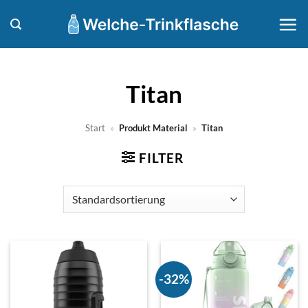
Zum
Inhalt
springen
Titan
Start
»
Produkt Material
»
Titan
FILTER
-32%