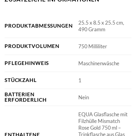
‎25.5 x 8.5 x 25.5 cm,
PRODUKTABMESSUNGEN
490 Gramm
PRODUKTVOLUMEN
‎750 Milliliter
PFLEGEHINWEIS
‎Maschinenwäsche
STÜCKZAHL
‎1
BATTERIEN
‎Nein
ERFORDERLICH
‎EQUA Glasflasche mit
Filzhülle Mismatch
Rose Gold 750 ml –
Trinkflasche aus Glas
ENTHALTENE