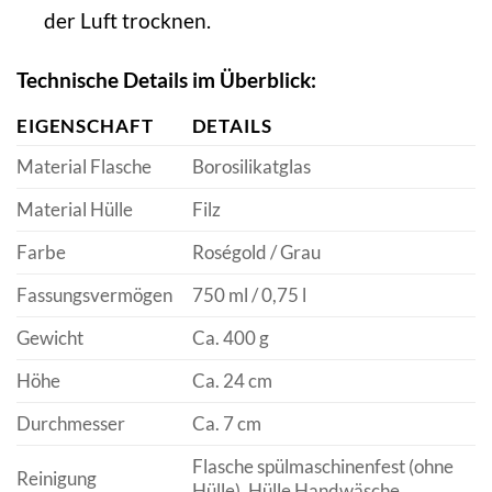
der Luft trocknen.
Technische Details im Überblick:
EIGENSCHAFT
DETAILS
Material Flasche
Borosilikatglas
Material Hülle
Filz
Farbe
Roségold / Grau
Fassungsvermögen
750 ml / 0,75 l
Gewicht
Ca. 400 g
Höhe
Ca. 24 cm
Durchmesser
Ca. 7 cm
Flasche spülmaschinenfest (ohne
Reinigung
Hülle), Hülle Handwäsche