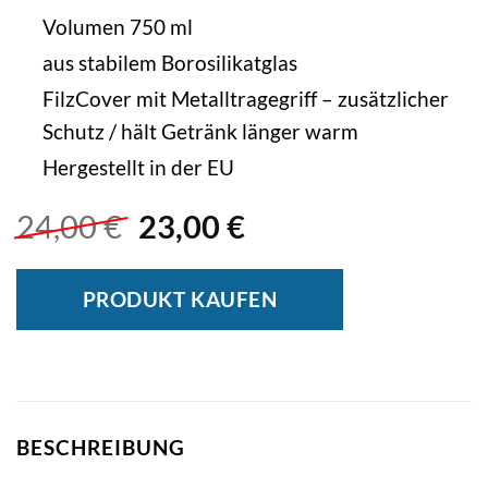
Volumen 750 ml
aus stabilem Borosilikatglas
FilzCover mit Metalltragegriff – zusätzlicher
Schutz / hält Getränk länger warm
Hergestellt in der EU
Ursprünglicher
Aktueller
24,00
€
23,00
€
Preis
Preis
war:
ist:
PRODUKT KAUFEN
24,00 €
23,00 €.
BESCHREIBUNG