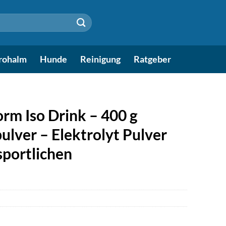
rohalm
Hunde
Reinigung
Ratgeber
orm Iso Drink – 400 g
ulver – Elektrolyt Pulver
sportlichen