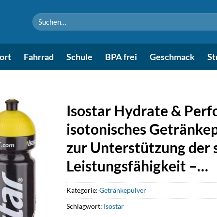
Suchen
nach:
ort
Fahrrad
Schule
BPA frei
Geschmack
St
Isostar Hydrate & Perf
isotonisches Getränkep
zur Unterstützung der 
Leistungsfähigkeit –…
Kategorie:
Getränkepulver
Schlagwort:
Isostar