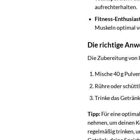
aufrechterhalten.
Fitness-Enthusias
Muskeln optimal v
Die richtige Anw
Die Zubereitung von I
Mische 40 g Pulver
Rühre oder schüttle
Trinke das Geträn
Tipp:
Für eine optimal
nehmen, um deinen Kör
regelmäßig trinken, 