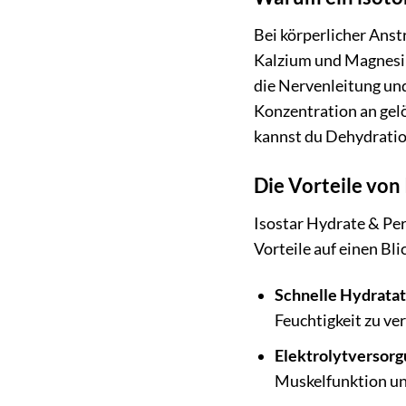
Bei körperlicher Anst
Kalzium und Magnesium
die Nervenleitung und
Konzentration an gelö
kannst du Dehydratio
Die Vorteile von
Isostar Hydrate & Perf
Vorteile auf einen Bli
Schnelle Hydratat
Feuchtigkeit zu ve
Elektrolytversorg
Muskelfunktion un