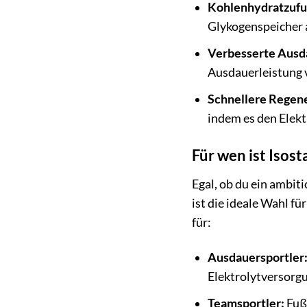
Kohlenhydratzufu
Glykogenspeicher 
Verbesserte Ausd
Ausdauerleistung 
Schnellere Regene
indem es den Elekt
Für wen ist Isos
Egal, ob du ein ambit
ist die ideale Wahl fü
für:
Ausdauersportler
Elektrolytversorg
Teamsportler:
Fußb