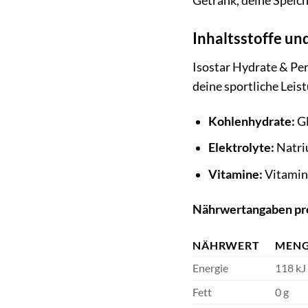
Getränk, deine Speich
Inhaltsstoffe u
Isostar Hydrate & Pe
deine sportliche Leis
Kohlenhydrate:
Gl
Elektrolyte:
Natri
Vitamine:
Vitamin
Nährwertangaben pro
NÄHRWERT
MEN
Energie
118 kJ 
Fett
0 g