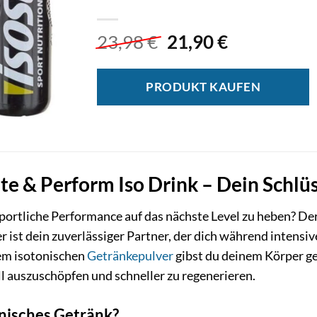
Ursprünglicher
Aktueller
23,98
€
21,90
€
Preis
Preis
war:
ist:
PRODUKT KAUFEN
23,98 €
21,90 €.
te & Perform Iso Drink – Dein Schlü
 sportliche Performance auf das nächste Level zu heben? De
 er ist dein zuverlässiger Partner, der dich während inten
sem isotonischen
Getränkepulver
gibst du deinem Körper ge
ll auszuschöpfen und schneller zu regenerieren.
nisches Getränk?