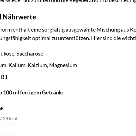
er wieder aufzufüllen und die Regeneration zu beschleuni
nd Nährwerte
rform enthält eine sorgfältig ausgewählte Mischung aus K
tungsfähigkeit optimal zu unterstützen. Hier sind die wicht
ukose, Saccharose
um, Kalium, Kalzium, Magnesium
 B1
 100 ml fertigem Getränk:
GE
/ 28 kcal