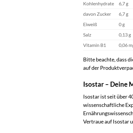
Kohlenhydrate
6,7 g
davon Zucker
6,7 g
Eiweiß
0 g
Salz
0,13 g
Vitamin B1
0,06 m
Bitte beachte, dass 
auf der Produktverpa
Isostar – Deine 
Isostar ist seit über
wissenschaftliche Ex
Ernährungswissenschaf
Vertraue auf Isostar 