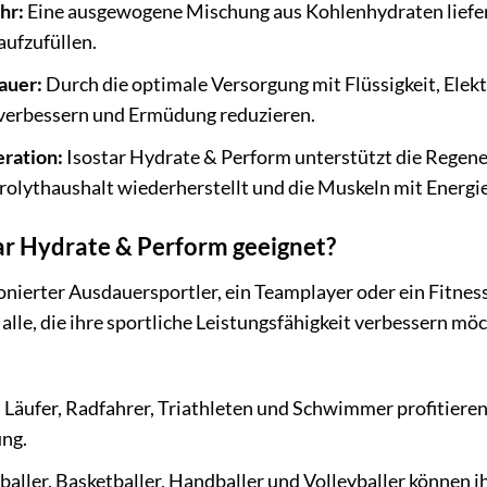
hr:
Eine ausgewogene Mischung aus Kohlenhydraten liefert 
aufzufüllen.
auer:
Durch die optimale Versorgung mit Flüssigkeit, Ele
verbessern und Ermüdung reduzieren.
ration:
Isostar Hydrate & Perform unterstützt die Regen
rolythaushalt wiederherstellt und die Muskeln mit Energie
tar Hydrate & Perform geeignet?
ionierter Ausdauersportler, ein Teamplayer oder ein Fitnes
r alle, die ihre sportliche Leistungsfähigkeit verbessern m
:
Läufer, Radfahrer, Triathleten und Schwimmer profitieren
ung.
aller, Basketballer, Handballer und Volleyballer können i