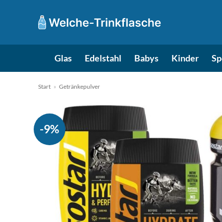
Zum
Inhalt
springen
Glas
Edelstahl
Babys
Kinder
Sp
Start
»
Getränkepulver
-9%