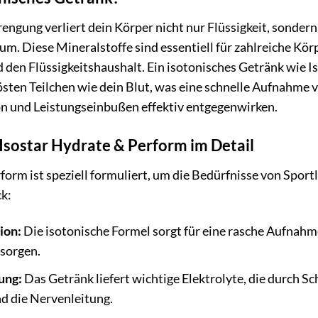
rengung verliert dein Körper nicht nur Flüssigkeit, sonder
. Diese Mineralstoffe sind essentiell für zahlreiche Kör
 den Flüssigkeitshaushalt. Ein isotonisches Getränk wie I
sten Teilchen wie dein Blut, was eine schnelle Aufnahme v
n und Leistungseinbußen effektiv entgegenwirken.
 Isostar Hydrate & Perform im Detail
orm ist speziell formuliert, um die Bedürfnisse von Sportle
ck:
ion:
Die isotonische Formel sorgt für eine rasche Aufnahm
rsorgen.
ung:
Das Getränk liefert wichtige Elektrolyte, die durch S
d die Nervenleitung.