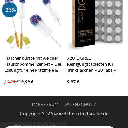
-23%
Flaschenbürste mit weicher
720°DGREE
Flauschbommel 2er Set – Die
Reinigungstabletten für
Lösung für eine kratzfreie &
Trinkflaschen – 20 Tabs –
mühelose Reinigung von
Reiniger für Deine Flasche
Ursprünglicher
Aktueller
12,99
€
9,99
€
9,87
€
Sodastream Babyflaschen
Einfach & Hygienisch –
Preis
Preis
Teekanne – Dein…
Entfernt mühelos Gerüche
war:
ist:
&…
12,99 €
9,99 €.
IMPRESSUM
DATENSCHUTZ
Copyright 2026 ©
welche-trinkflasche.de