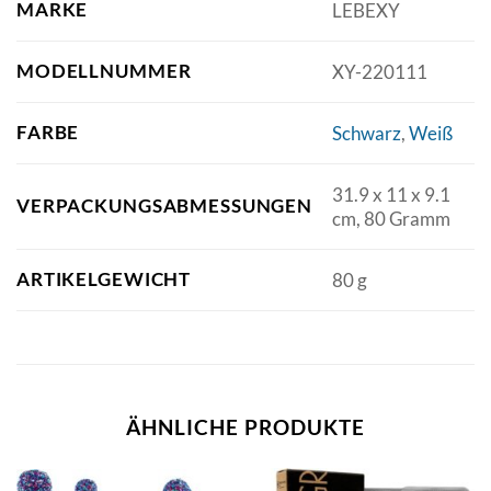
MARKE
‎LEBEXY
MODELLNUMMER
‎XY-220111
FARBE
‎Schwarz
,
‎Weiß
‎31.9 x 11 x 9.1
VERPACKUNGSABMESSUNGEN
cm, 80 Gramm
ARTIKELGEWICHT
‎80 g
ÄHNLICHE PRODUKTE