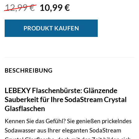
Ursprünglicher
Aktueller
12,99
€
10,99
€
Preis
Preis
war:
ist:
PRODUKT KAUFEN
12,99 €
10,99 €.
BESCHREIBUNG
LEBEXY Flaschenbürste: Glänzende
Sauberkeit für Ihre SodaStream Crystal
Glasflaschen
Kennen Sie das Gefühl? Sie genießen prickelndes
Sodawasser aus Ihrer eleganten SodaStream