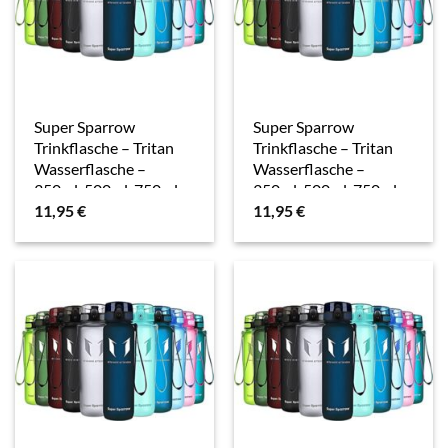
Super Sparrow
Super Sparrow
Trinkflasche – Tritan
Trinkflasche – Tritan
Wasserflasche –
Wasserflasche –
350ml, 500ml, 750ml,
350ml, 500ml, 750ml,
11,95
€
11,95
€
1000ml – BPA-frei –
1000ml – BPA-frei –
Ideale Sportflasche –
Ideale Sportflasche –
Sport, Wasser, Fahrrad,
Sport, Wasser, Fahrrad,
Fitness,…
Fitness,…