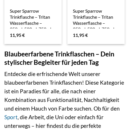
Super Sparrow
Super Sparrow
Trinkflasche – Tritan
Trinkflasche – Tritan
Wasserflasche –
Wasserflasche –
350ml, 500ml, 750ml,
350ml, 500ml, 750ml,
11,95
€
11,95
€
1000ml – BPA-frei –
1000ml – BPA-frei –
Ideale Sportflasche –
Ideale Sportflasche –
Sport, Wasser, Fahrrad,
Sport, Wasser, Fahrrad,
Blaubeerfarbene Trinkflaschen – Dein
Fitness,…
Fitness,…
stylischer Begleiter für jeden Tag
Entdecke die erfrischende Welt unserer
blaubeerfarbenen Trinkflaschen! Diese Kategorie
ist ein Paradies für alle, die nach einer
Kombination aus Funktionalität, Nachhaltigkeit
und einem Hauch von Farbe suchen. Ob für den
Sport
, die Arbeit, die Uni oder einfach für
unterwegs – hier findest du die perfekte