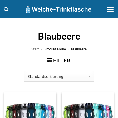
Zum
Inhalt
springen
‎Blaubeere
Start
»
Produkt Farbe
»
‎Blaubeere
FILTER