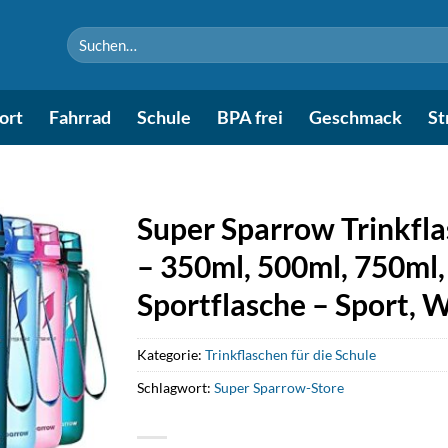
Suchen
nach:
ort
Fahrrad
Schule
BPA frei
Geschmack
St
Super Sparrow Trinkfla
– 350ml, 500ml, 750ml,
Sportflasche – Sport, W
Kategorie:
Trinkflaschen für die Schule
Schlagwort:
Super Sparrow-Store