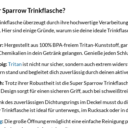
 Sparrow Trinkflasche?
nkflasche überzeugt durch ihre hochwertige Verarbeitung,
 Hier sind einige Gründe, warum sie deine ideale Trinkflasc
r:
Hergestellt aus 100% BPA-freiem Tritan-Kunststoff, gara
Chemikalien in dein Getränk gelangen. Genieße jeden Sch
big:
Tritan
ist nicht nur sicher, sondern auch extrem wider
n stand und begleitet dich zuverlässig durch deinen aktive
h:
Trotz ihrer Robustheit ist die Super Sparrow Trinkflasch
esign sorgt für einen sicheren Griff, auch bei schweißtre
k des zuverlässigen Dichtungsrings im Deckel musst du di
Trinkflasche ist ideal für unterwegs, im Rucksack oder in 
g
:
Die große Öffnung ermöglicht eine einfache Reinigung p