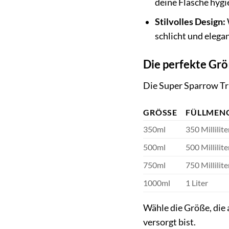
deine Flasche hygi
Stilvolles Design:
schlicht und elega
Die perfekte Grö
Die Super Sparrow Tri
GRÖSSE
FÜLLMEN
350ml
350 Millilite
500ml
500 Millilite
750ml
750 Millilite
1000ml
1 Liter
Wähle die Größe, die 
versorgt bist.