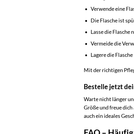
Verwende eine Flas
Die Flasche ist sp
Lasse die Flasche 
Vermeide die Verw
Lagere die Flasche
Mit der richtigen Pfl
Bestelle jetzt d
Warte nicht länger un
Größe und freue dich 
auch ein ideales Gesc
FAQ – Häufig 