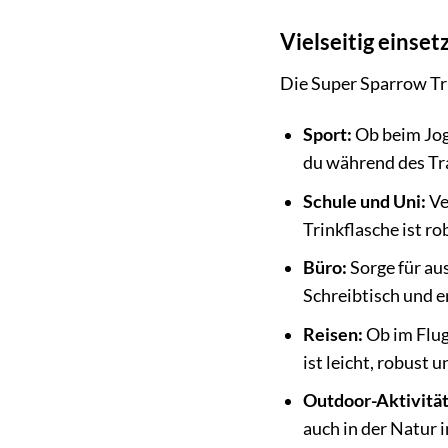
Vielseitig einset
Die Super Sparrow Trin
Sport:
Ob beim Jogg
du während des Tra
Schule und Uni:
Ve
Trinkflasche ist r
Büro:
Sorge für au
Schreibtisch und e
Reisen:
Ob im Flug
ist leicht, robust
Outdoor-Aktivitä
auch in der Natur 