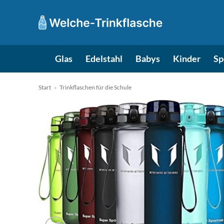
Zum
Inhalt
springen
Glas
Edelstahl
Babys
Kinder
Sp
Start
»
Trinkflaschen für die Schule