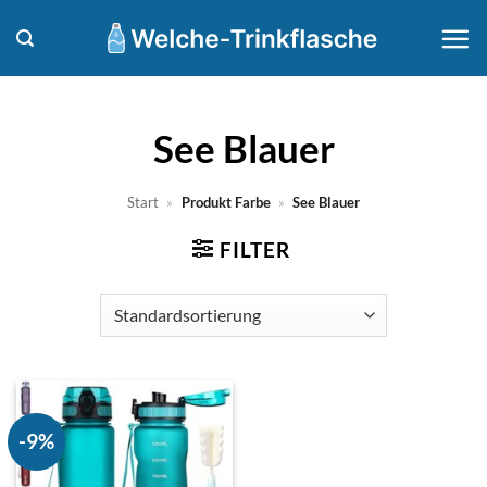
Zum
Inhalt
springen
‎See Blauer
Start
»
Produkt Farbe
»
‎See Blauer
FILTER
-9%