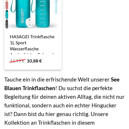
HASAGEI Trinkflasche
1L Sport
Wasserflasche
Auslaufsicher Fahrrad
Ursprünglicher
Aktueller
11,99
€
10,88
€
Wasserflasche
Preis
Preis
Trinkflasche BPA Frei
war:
ist:
Sportflasche mit
11,99 €
10,88 €.
Kapazitätsskala
Tauche ein in die erfrischende Welt unserer
See
Farbverlauf…
Blauen Trinkflaschen
! Du suchst die perfekte
Begleitung für deinen aktiven Alltag, die nicht nur
funktional, sondern auch ein echter Hingucker
ist? Dann bist du hier genau richtig. Unsere
Kollektion an Trinkflaschen in diesem