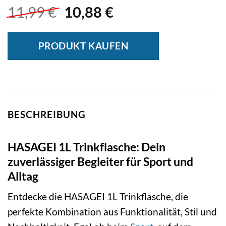
Ursprünglicher
Aktueller
11,99
€
10,88
€
Preis
Preis
war:
ist:
PRODUKT KAUFEN
11,99 €
10,88 €.
BESCHREIBUNG
HASAGEI 1L Trinkflasche: Dein
zuverlässiger Begleiter für Sport und
Alltag
Entdecke die HASAGEI 1L Trinkflasche, die
perfekte Kombination aus Funktionalität, Stil und